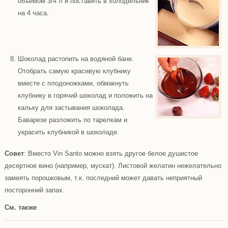
объемом 3/4 л и поставить в холодильник
на 4 часа.
Шоколад растопить на водяной бане.
Отобрать самую красивую клубнику
вместе с плодоножками, обмакнуть
клубнику в горячий шоколад и положить на
кальку для застывания шоколада.
Баварезе разложить по тарелкам и
украсить клубникой в шоколаде.
Совет
: Вместо Vin Santo можно взять другое белое душистое
десертное вино (например, мускат). Листовой желатин нежелательно
замеять порошковым, т.к. последний может давать неприятный
посторонний запах.
См. также