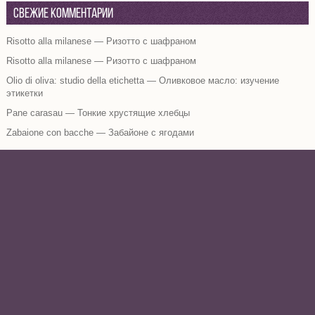
Свежие комментарии
Risotto alla milanese — Ризотто с шафраном
Risotto alla milanese — Ризотто с шафраном
Olio di oliva: studio della etichetta — Оливковое масло: изучение
этикетки
Pane carasau — Тонкие хрустящие хлебцы
Zabaione con bacche — Забайоне с ягодами