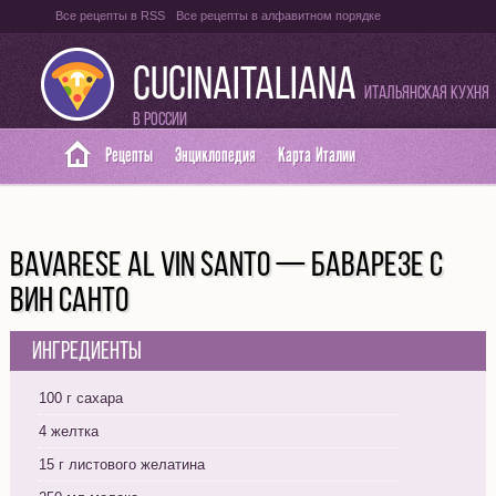
Все рецепты в RSS
Все рецепты в алфавитном порядке
Оглавление на итальянском языке
Карта сайта
CUCINAITALIANA
Итальянская кухня
в России
Рецепты
Энциклопедия
Карта Италии
BAVARESE AL VIN SANTO — БАВАРЕЗЕ С
ВИН САНТО
Ингредиенты
100 г сахара
4 желтка
15 г листового желатина