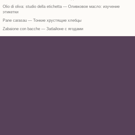
Olio di oliva: studio della etichetta — Оливковое масло: изучение
этикетки
Pane carasau — Тонкие хрустящие хлебцы
Zabaione con bacche — Забайоне с ягодами