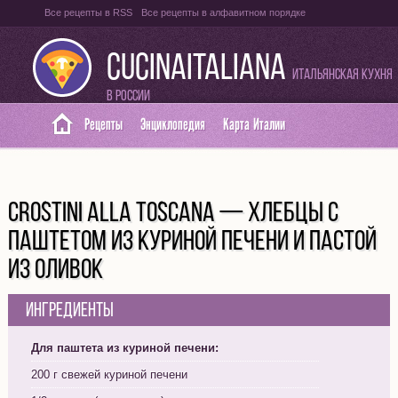
Все рецепты в RSS
Все рецепты в алфавитном порядке
Оглавление на итальянском языке
Карта сайта
CUCINAITALIANA
Итальянская кухня
в России
Рецепты
Энциклопедия
Карта Италии
CROSTINI ALLA TOSCANA — ХЛЕБЦЫ С
ПАШТЕТОМ ИЗ КУРИНОЙ ПЕЧЕНИ И ПАСТОЙ
ИЗ ОЛИВОК
Ингредиенты
Для паштета из куриной печени:
200 г свежей куриной печени