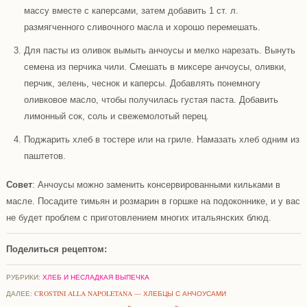
массу вместе с каперсами, затем добавить 1 ст. л.
размягченного сливочного масла и хорошо перемешать.
Для пасты из оливок вымыть анчоусы и мелко нарезать. Вынуть
семена из перчика чили. Смешать в миксере анчоусы, оливки,
перчик, зелень, чеснок и каперсы. Добавлять понемногу
оливковое масло, чтобы получилась густая паста. Добавить
лимонный сок, соль и свежемолотый перец.
Поджарить хлеб в тостере или на гриле. Намазать хлеб одним из
паштетов.
Совет
:
Анчоусы можно заменить консервированными кильками в
масле. Посадите тимьян и розмарин в горшке на подоконнике, и у вас
не будет проблем с приготовлением многих итальянских блюд.
Поделиться рецептом:
РУБРИКИ:
ХЛЕБ И НЕСЛАДКАЯ ВЫПЕЧКА
ДАЛЕЕ:
CROSTINI ALLA NAPOLETANA — ХЛЕБЦЫ С АНЧОУСАМИ