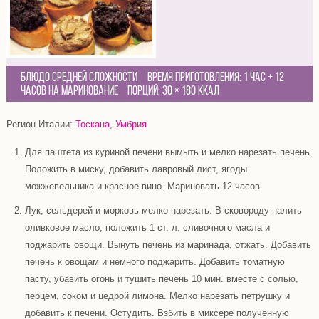
Блюдо средней сложности
Время приготовления:
1 час + 12
часов на маринование
Порций:
30
×
180 Ккал
Регион Италии:
Тоскана
,
Умбрия
Для паштета из куриной печени вымыть и мелко нарезать печень.
Положить в миску, добавить лавровый лист, ягоды
можжевельника и красное вино. Мариновать 12 часов.
Лук, сельдерей и морковь мелко нарезать. В сковороду налить
оливковое масло, положить 1 ст. л. сливочного масла и
поджарить овощи. Вынуть печень из маринада, отжать. Добавить
печень к овощам и немного поджарить. Добавить томатную
пасту, убавить огонь и тушить печень 10 мин. вместе с солью,
перцем, соком и цедрой лимона. Мелко нарезать петрушку и
добавить к печени. Остудить. Взбить в миксере полученную