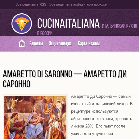
Все рецепты в RSS
Все рецепты в алфавитном порядке
Оглавление на итальянском языке
Карта сайта
CUCINAITALIANA
Итальянская кухня
в России
Рецепты
Энциклопедия
Карта Италии
AMARETTO DI SARONNO — АМАРЕТТО ДИ
САРОННО
Амаретто ди Саронно — самый
известный итальянский ликер. В
рецептуре используются
абрикосовые косточки, крепость
ликера 28%. Его пьют после
ужина для улучшения