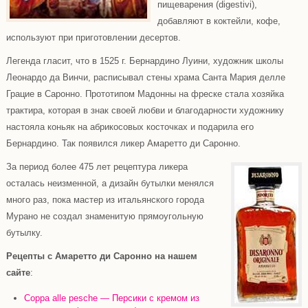
пищеварения (
digestivi
),
добавляют в коктейли, кофе,
используют при приготовлении десертов.
Легенда гласит, что в 1525 г. Бернардино Луини, художник школы
Леонардо да Винчи, расписывал стены храма Санта Мария делле
Грацие в Саронно. Прототипом Мадонны на фреске стала хозяйка
трактира, которая в знак своей любви и благодарности художнику
настояла коньяк на абрикосовых косточках и подарила его
Бернардино. Так появился ликер Амаретто ди Саронно.
За период более 475 лет рецептура ликера
осталась неизменной, а дизайн бутылки менялся
много раз, пока мастер из итальянского города
Мурано не создал знаменитую прямоугольную
бутылку.
Рецепты с Амаретто ди Саронно на нашем
сайте
:
Coppa alle pesche — Персики с кремом из