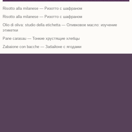
Risotto alla milanese — Ризотто с шафраном
Risotto alla milanese — Ризотто с шафраном
Olio di oliva: studio della etichetta — Оливковое масло: изучение
этикетки
Pane carasau — Тонкие хрустящие хлебцы
Zabaione con bacche — Забайоне с ягодами