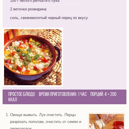
100 г белого репчатого лука
2 веточки розмарина
соль, свежемолотый черный перец по вкусу
Простое блюдо
Время приготовления:
1 час
Порций:
4
×
200
Ккал
Овощи вымыть. Лук очистить. Перцы
разрезать пополам, очистить от семян и
перегородок.