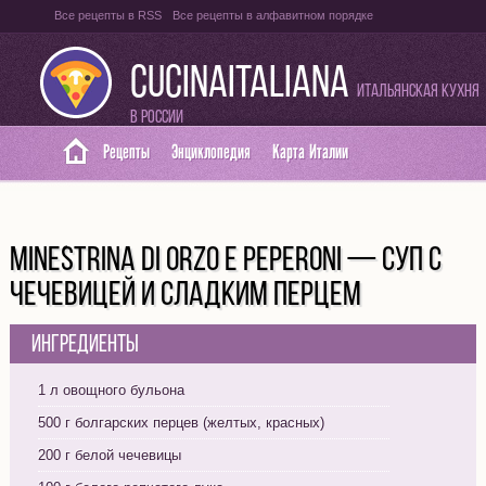
Все рецепты в RSS
Все рецепты в алфавитном порядке
Оглавление на итальянском языке
Карта сайта
CUCINAITALIANA
Итальянская кухня
в России
Рецепты
Энциклопедия
Карта Италии
MINESTRINA DI ORZO E PEPERONI — СУП С
ЧЕЧЕВИЦЕЙ И СЛАДКИМ ПЕРЦЕМ
Ингредиенты
1 л овощного бульона
500 г болгарских перцев (желтых, красных)
200 г белой чечевицы