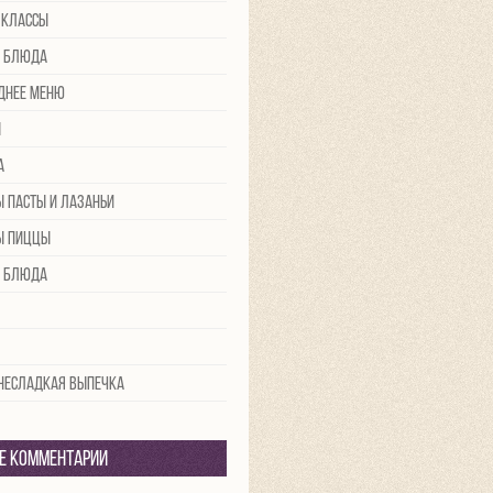
-классы
 блюда
днее меню
ы
а
ы пасты и лазаньи
ы пиццы
 блюда
 несладкая выпечка
е комментарии