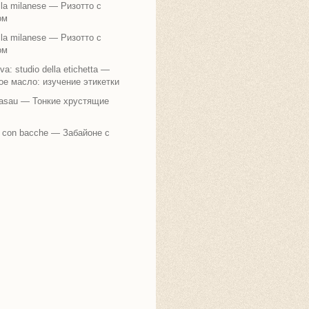
alla milanese — Ризотто с
ом
alla milanese — Ризотто с
ом
liva: studio della etichetta —
е масло: изучение этикетки
rasau — Тонкие хрустящие
 con bacche — Забайоне с