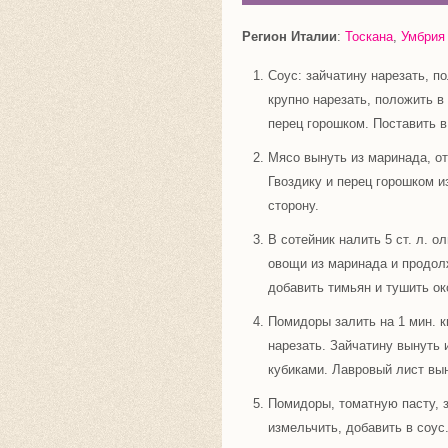
Регион Италии
:
Тоскана
,
Умбрия
Соус: зайчатину нарезать, п
крупно нарезать, положить в
перец горошком. Поставить в
Мясо вынуть из маринада, от
Гвоздику и перец горошком и
сторону.
В сотейник налить 5 ст. л. 
овощи из маринада и продол
добавить тимьян и тушить ок
Помидоры залить на 1 мин. к
нарезать. Зайчатину вынуть 
кубиками. Лавровый лист вын
Помидоры, томатную пасту, з
измельчить, добавить в соус