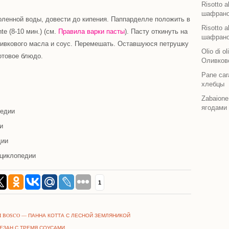
Risotto 
шафран
оленной воды, довести до кипения. Паппарделле положить в
Risotto 
nte
(8-10 мин.) (см.
Правила варки пасты
). Пасту откинуть на
шафран
оливкового масла и соус. Перемешать. Оставшуюся петрушку
Olio di o
отовое блюдо.
Оливково
Pane ca
хлебцы
Zabaione
ягодами
педии
и
дии
циклопедии
1
DI BOSCO — ПАННА КОТТА С ЛЕСНОЙ ЗЕМЛЯНИКОЙ
МЕЗАН С ТРЕМЯ СОУСАМИ