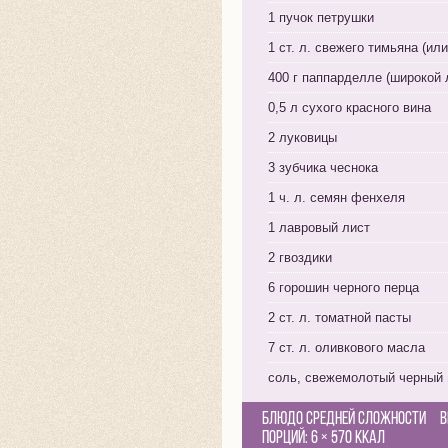
1 пучок петрушки
1 ст. л. свежего тимьяна (или
400 г паппарделле (широкой 
0,5 л сухого красного вина
2 луковицы
3 зубчика чеснока
1 ч. л. семян фенхеля
1 лавровый лист
2 гвоздики
6 горошин черного перца
2 ст. л. томатной пасты
7 ст. л. оливкового масла
соль, свежемолотый черный 
Блюдо средней сложности
В
Порций:
6
×
570 Ккал