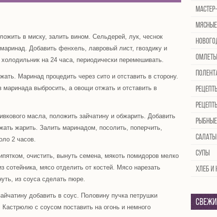
Мастер
Мясные
оложить в миску, залить вином. Сельдерей, лук, чеснок
Нового
 маринад. Добавить фенхель, лавровый лист, гвоздику и
Омлет
 холодильник на 24 часа, периодически перемешивать.
Полент
жать. Маринад процедить через сито и отставить в сторону.
з маринада выбросить, а овощи отжать и отставить в
Рецепт
Рецепт
оливкового масла, положить зайчатину и обжарить. Добавить
Рыбные
жать жарить. Залить маринадом, посолить, поперчить,
Салаты
оло 2 часов.
Супы
ипятком, очистить, вынуть семена, мякоть помидоров мелко
из сотейника, мясо отделить от костей. Мясо нарезать
Хлеб и
уть, из соуса сделать пюре.
айчатину добавить в соус. Половину пучка петрушки
Свежи
. Кастрюлю с соусом поставить на огонь и немного