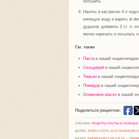
потушить.
Налить в кастрюлю 4 л подс
кипящую воду и варить
al de
дуршлаг, добавить 2 ст. л. 
мелко нарезать и посыпать г
См. также
Паста
в нашей энциклопедии
Сельдерей
в нашей энцикло
Тимьян
в нашей энциклопеди
Помидор
в нашей энциклопе
Оливковое масло
в нашей эн
Поделиться рецептом:
РУБРИКИ:
РЕЦЕПТЫ ПАСТЫ И ЛАЗАНЬИ
ДАЛЕЕ:
PANNA COTTA ALLE FRAGOLINE 
НАЗАД:
PARMIGIANO CON SALSE — ПАР