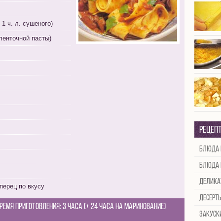
 1 ч. л. сушеного)
ленточной пасты)
Рецеп
Блюда 
Блюда 
Делика
перец по вкусу
Десерт
ремя приготовления:
3 часа (+ 24 часа на маринование)
Закуск