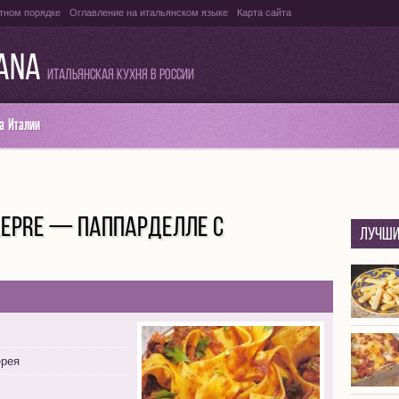
тном порядке
Оглавление на итальянском языке
Карта сайта
IANA
Итальянская кухня в России
а Италии
LEPRE — ПАППАРДЕЛЛЕ С
Лучши
ерея