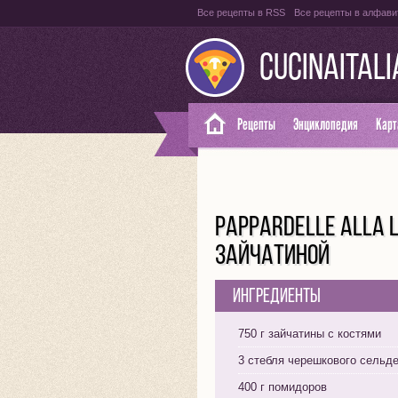
Все рецепты в RSS
Все рецепты в алфави
CUCINAITAL
Рецепты
Энциклопедия
Карт
PAPPARDELLE ALLA 
ЗАЙЧАТИНОЙ
Ингредиенты
750 г зайчатины с костями
3 стебля черешкового сельд
400 г помидоров