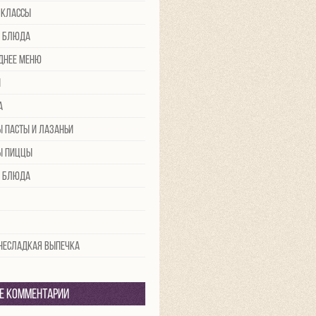
-классы
 блюда
днее меню
ы
а
ы пасты и лазаньи
ы пиццы
 блюда
 несладкая выпечка
е комментарии