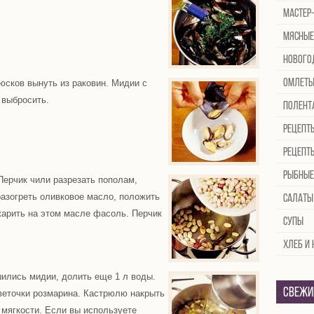
Мастер
Мясные
Нового
Омлет
юсков вынуть из раковин. Мидии с
 выбросить.
Полент
Рецепт
Рецепт
Рыбные
Перчик чили разрезать пополам,
разогреть оливковое масло, положить
Салаты
жарить на этом масле фасоль. Перчик
Супы
Хлеб и
шились мидии, долить еще 1 л воды.
Свежи
веточки розмарина. Кастрюлю накрыть
 мягкости. Если вы используете