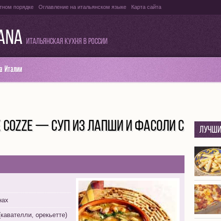
тном порядке
Оглавление на итальянском языке
Карта сайта
IANA
Итальянская кухня в России
а Италии
LE COZZE — СУП ИЗ ЛАПШИ И ФАСОЛИ С
Лучши
нах
кавателли, орекьетте)