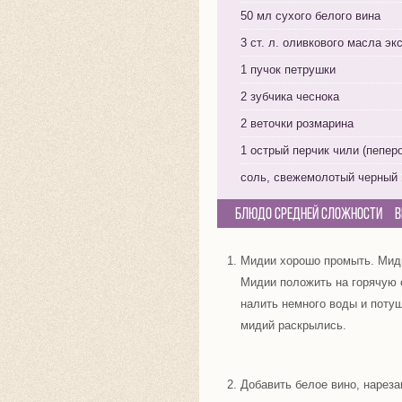
50 мл сухого белого вина
3 ст. л. оливкового масла эк
1 пучок петрушки
2 зубчика чеснока
2 веточки розмарина
1 острый перчик чили (пепер
соль, свежемолотый черный 
Блюдо средней сложности
В
Мидии хорошо промыть. Миди
Мидии положить на горячую 
налить немного воды и потуш
мидий раскрылись.
Добавить белое вино, нареза