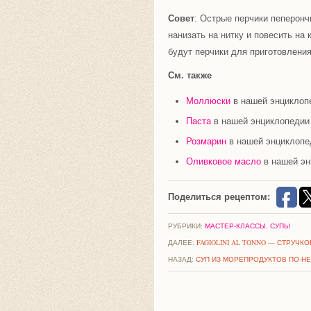
Совет
: Острые перчики пеперон
нанизать на нитку и повесить на 
будут перчики для приготовлени
См. также
Моллюски
в нашей энциклоп
Паста
в нашей энциклопедии
Розмарин
в нашей энциклопе
Оливковое масло
в нашей эн
Поделиться рецептом:
РУБРИКИ:
МАСТЕР-КЛАССЫ
,
СУПЫ
ДАЛЕЕ:
FAGIOLINI AL TONNO — СТРУЧК
НАЗАД:
СУП ИЗ МОРЕПРОДУКТОВ ПО-НЕА