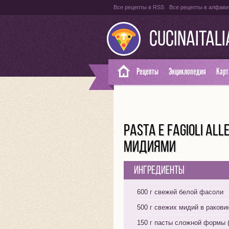
Все рецепты в RSS
Все рецепты в алфави
CUCINAITAL
Рецепты
Энциклопедия
Карт
PASTA E FAGIOLI AL
МИДИЯМИ
Ингредиенты
600 г свежей белой фасоли
500 г свежих мидий в ракови
150 г пасты сложной формы (