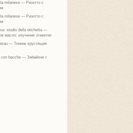
alla milanese — Ризотто с
ом
alla milanese — Ризотто с
ом
liva: studio della etichetta —
е масло: изучение этикетки
rasau — Тонкие хрустящие
 con bacche — Забайоне с