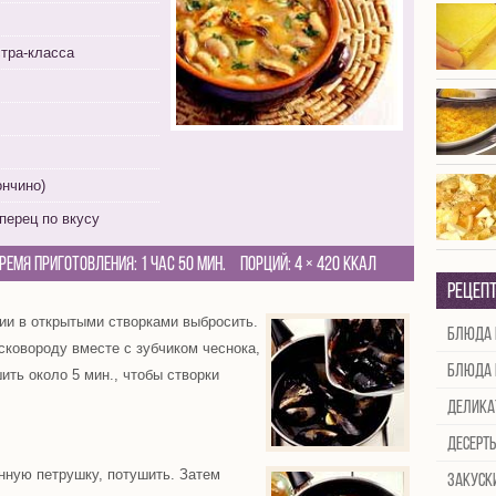
стра-класса
ончино)
перец по вкусу
ремя приготовления:
1 час 50 мин.
Порций:
4
×
420 Ккал
Рецеп
и в открытыми створками выбросить.
Блюда 
сковороду вместе с зубчиком чеснока,
Блюда 
ить около 5 мин., чтобы створки
Делика
Десерт
нную петрушку, потушить. Затем
Закуск