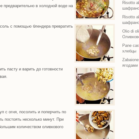
Risotto 
е предварительно в холодной воде на
шафран
Risotto 
шафран
асоль с помощью блендера превратить
Olio di o
Оливково
Pane ca
хлебцы
Zabaione
ягодами
ить пасту и варить до готовности
вая.
п с огня, посолить и поперчить по
ть постоять несколько минут. При
большим количеством оливкового