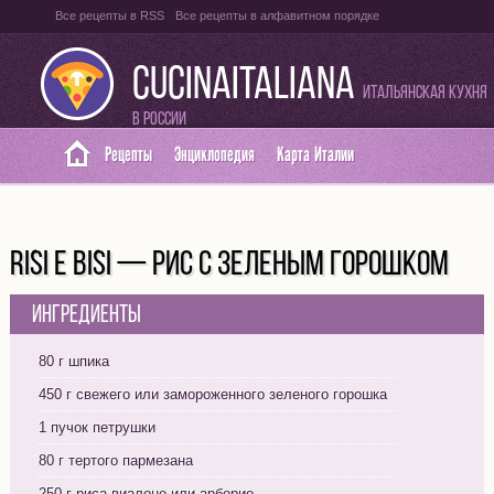
Все рецепты в RSS
Все рецепты в алфавитном порядке
Оглавление на итальянском языке
Карта сайта
CUCINAITALIANA
Итальянская кухня
в России
Рецепты
Энциклопедия
Карта Италии
RISI E BISI — РИС С ЗЕЛЕНЫМ ГОРОШКОМ
Ингредиенты
80 г шпика
450 г свежего или замороженного зеленого горошка
1 пучок петрушки
80 г тертого пармезана
250 г риса виалоне или арборио