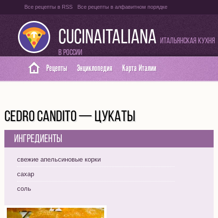
Все рецепты в RSS
Все рецепты в алфавитном порядке
Оглавление на итальянском языке
Карта сайта
CUCINAITALIANA
Итальянская кухня
в России
Рецепты
Энциклопедия
Карта Италии
CEDRO CANDITO — ЦУКАТЫ
Ингредиенты
свежие апельсиновые корки
сахар
соль